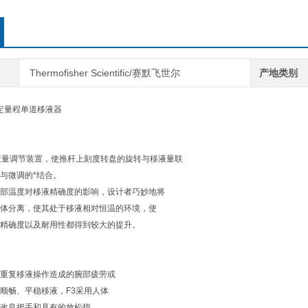
Thermofisher Scientific/赛默飞世尔
产地类别
 F3固定量程单道移液器
液量调节装置，使推杆上刻度转盘的旋转与移液量联
与微调的*结合。
部温度对移液精确度的影响，设计者巧妙地将
体分离，使其处于移液相对恒温的环境，使
精确度以及耐用性都得到较大的提升。
重复移液操作造成的腕部疲劳或
顺畅、平稳移液，F3采用人体
改良把手和具有的放松指