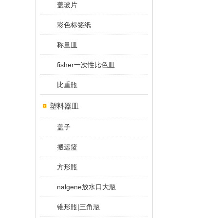
盖玻片
彩色标签纸
称量皿
fisher一次性比色皿
比重瓶
塑料器皿
盖子
搬运篮
方形瓶
nalgene放水口大瓶
锥形瓶|三角瓶