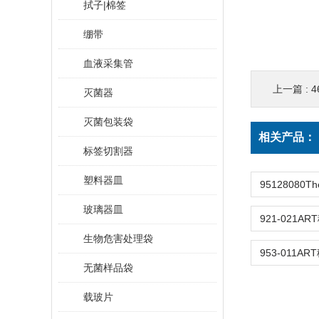
拭子|棉签
绷带
血液采集管
上一篇 :
4
灭菌器
灭菌包装袋
相关产品：
标签切割器
塑料器皿
玻璃器皿
生物危害处理袋
无菌样品袋
载玻片