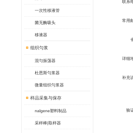
联系
一次性移液管
常用
菌无酶吸头
移液器
组织匀浆
详细
混匀振荡器
杜恩斯匀浆器
补充
微量组织匀浆器
样品采集与保存
验
nalgene塑料制品
采样棒|取样器