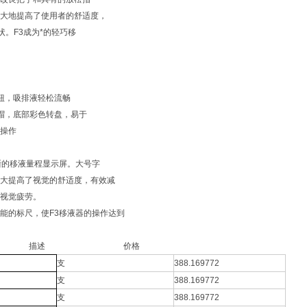
大地提高了使用者的舒适度，
状。F3成为*的轻巧移
按钮，吸排液轻松流畅
钮帽，底部彩色转盘，易于
操作
晰的移液量程显示屏。大号字
大提高了视觉的舒适度，有效减
视觉疲劳。
能的标尺，使F3移液器的操作达到
 描述 价格
支
388.169772
支
388.169772
支
388.169772