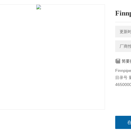
Fin
更新时间
厂商
简要
Finnp
目录号 量
465000