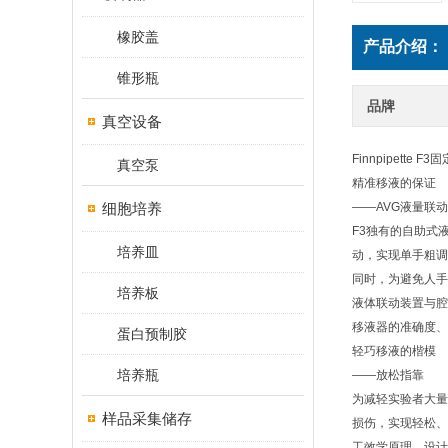
橡胶盖
产品介绍：
锥形瓶
品牌
真空设备
Finnpipette
真空泵
精准移液的保证
细胞培养
——AVG液量联动
F3独有的自助式
培养皿
动，实现单手粗调
同时，为避免人手
培养板
液体联动装置与腔
移液器的准确度、
蛋白预制胶
轻巧移液的楷模
培养瓶
——放松指靠
为减轻实验者大量
样品采集储存
损伤，实现轻松、
工效学原理，设计