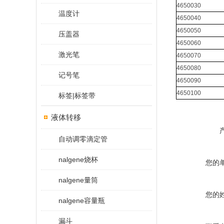
4650030
温度计
4650040
4650050
压盖器
4650060
激光笔
4650070
4650080
记号笔
4650090
4650100
标签|标签带
液体转移
自动调零滴定管
nalgene烧杯
您的
nalgene量筒
您的
nalgene容量瓶
漏斗