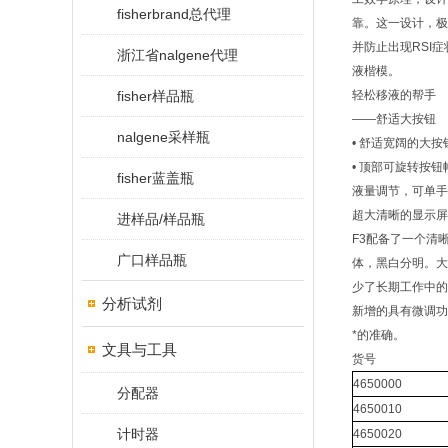
fisherbrand总代理
靠。这一设计，极
并防止出现RSI症
浙江省nalgene代理
液楷模。
fisher样品瓶
轻松移液的帮手
——舒适大按钮
nalgene采样瓶
• 舒适宽阔的大
• 顶部可旋转按
fisher蓝盖瓶
液量调节，可单手
超大清晰的显示屏
进样品/样品瓶
F3配备了一个清
广口样品瓶
体，黑白分明。大
少了长期工作中的
分析试剂
新增的具有微调功
*的准确。
文具与工具
货号
4650000
分配器
4650010
计时器
4650020