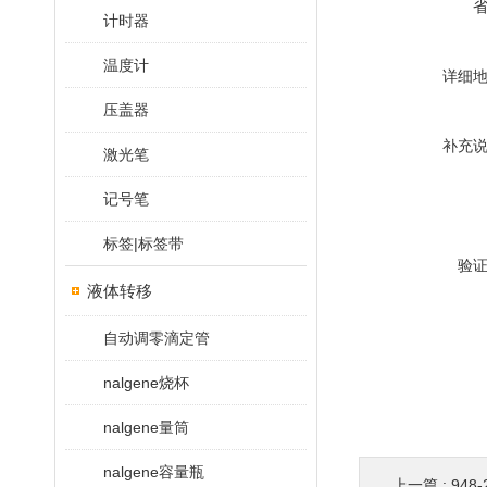
计时器
温度计
详细
压盖器
补充
激光笔
记号笔
标签|标签带
验
液体转移
自动调零滴定管
nalgene烧杯
nalgene量筒
nalgene容量瓶
上一篇 :
948