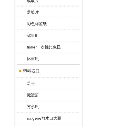
载玻片
盖玻片
彩色标签纸
称量皿
fisher一次性比色皿
比重瓶
塑料器皿
盖子
搬运篮
方形瓶
nalgene放水口大瓶