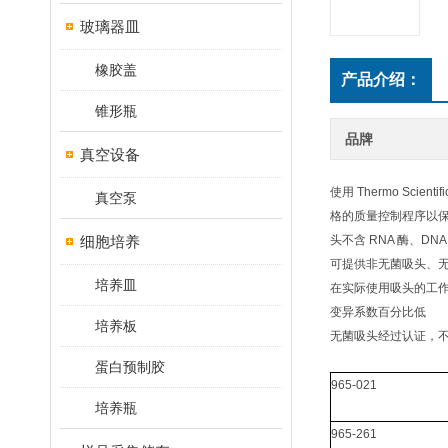
玻璃器皿
橡胶盖
产品介绍：
锥形瓶
品牌
真空设备
使用 Thermo Sc
真空泵
格的质量控制程序以保
细胞培养
头不含 RNA 酶、D
可提供非无菌吸头、
培养皿
在实际使用吸头的工
变异系数百分比低
培养板
无菌吸头经过认证，不含
蛋白预制胶
965-021
培养瓶
965-261